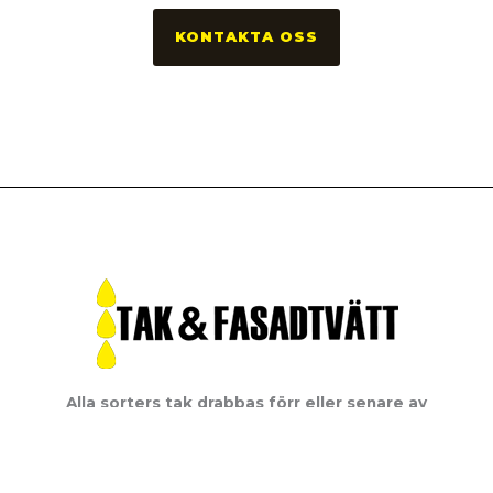
KONTAKTA OSS
Alla sorters tak drabbas förr eller senare av
alger, lav och mossa. Vi förlänger livslängden
på ditt hus.