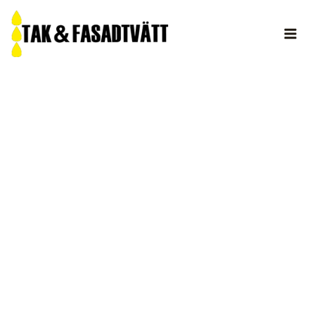
Hoppa
till
innehåll